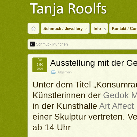
Schmuck / Jewellery
Info
Kontakt / Con
Schmuck München
Apr
Ausstellung mit der G
08
2026
Allgemein
Unter dem Titel „Konsumra
Künstlerinnen der
Gedok M
in der Kunsthalle
Art Affect
einer Skulptur vertreten. 
ab 14 Uhr