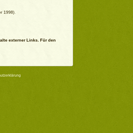
r 1998).
alte externer Links. Für den
utzerklärung