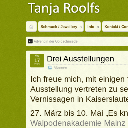
Schmuck / Jewellery
Info
Kontakt / Con
Advent in der Goldschmiede
Mrz
Drei Ausstellungen
17
2025
Allgemein
Ich freue mich, mit einigen
Ausstellung vertreten zu se
Vernissagen in Kaiserslaut
27. März bis 10. Mai „Es k
Walpodenakademie Mainz